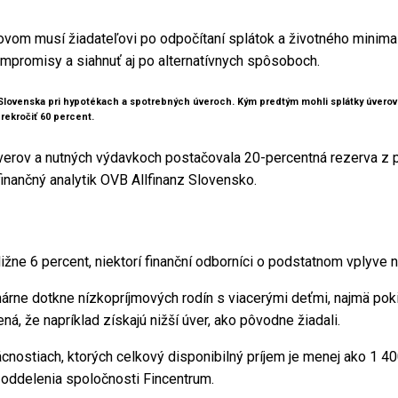
ovom musí žiadateľovi po odpočítaní splátok a životného minima 
kompromisy a siahnuť aj po alternatívnych spôsoboch.
 Slovenska pri hypotékach a spotrebných úveroch. Kým predtým mohli splátky úverov 
rekročiť 60 percent.
erov a nutných výdavkoch postačovala 20-percentná rezerva z pr
finančný analytik OVB Allfinanz Slovensko.
ižne 6 percent, niektorí finanční odborníci o podstatnom vplyve n
márne dotkne nízkopríjmových rodín s viacerými deťmi, najmä pok
ná, že napríklad získajú nižší úver, ako pôvodne žiadali.
cnostiach, ktorých celkový disponibilný príjem je menej ako 1 
 oddelenia spoločnosti Fincentrum.