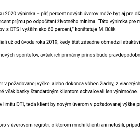
oku 2020 výnimka – päť percent nových úverov môže byť aj pre d
cent príjmu po odpočítaní životného minima. “Táto výnimka pre m
v s DTSI vyšším ako 60 percent,” konštatuje M. Búlik.
li už od úvodu roka 2019, kedy štát zásadne obmedzil atraktivi
ť nových sporiteľov, avšak ich primárny prínos bude pravdepodob
ver v požadovanej výške, alebo dokonca vôbec žiadny, z viacerých
ré však banky štandardným klientom schvaľovali len výnimočne.
ie limitu DTI, teda klient by novým úverom v požadovanej výške 
.
s v úverovom registri, o ktorom mnohí klienti ani netušili, prípa