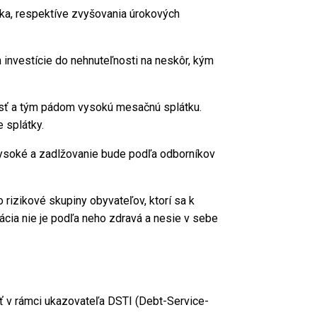
ska, respektíve zvyšovania úrokových
m investície do nehnuteľnosti na neskôr, kým
osť a tým pádom vysokú mesačnú splátku.
e splátky.
vysoké a zadlžovanie bude podľa odborníkov
o rizikové skupiny obyvateľov, ktorí sa k
cia nie je podľa neho zdravá a nesie v sebe
ať v rámci ukazovateľa DSTI (Debt-Service-