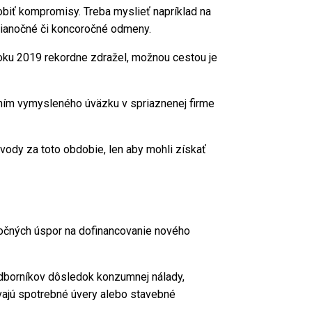
robiť kompromisy. Treba myslieť napríklad na
 vianočné či koncoročné odmeny.
 roku 2019 rekordne zdražel, možnou cestou je
rením vymysleného úväzku v spriaznenej firme
vody za toto obdobie, len aby mohli získať
očných úspor na dofinancovanie nového
 odborníkov dôsledok konzumnej nálady,
vajú spotrebné úvery alebo stavebné