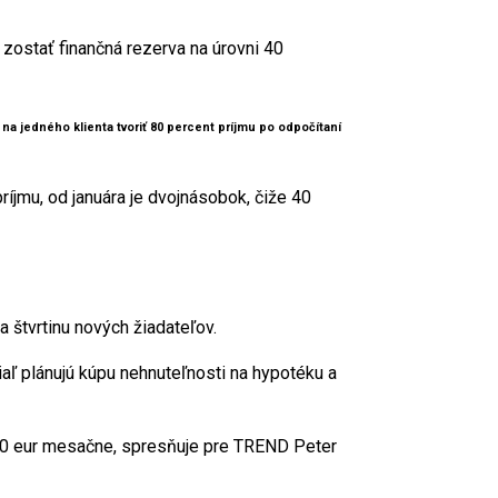
zostať finančná rezerva na úrovni 40
na jedného klienta tvoriť 80 percent príjmu po odpočítaní
íjmu, od januára je dvojnásobok, čiže 40
a štvrtinu nových žiadateľov.
iaľ plánujú kúpu nehnuteľnosti na hypotéku a
400 eur mesačne, spresňuje pre TREND Peter