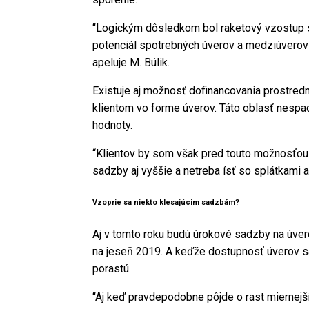
“Logickým dôsledkom bol raketový vzostup s
potenciál spotrebných úverov a medziúverov 
apeluje M. Búlik.
Existuje aj možnosť dofinancovania prostred
klientom vo forme úverov. Táto oblasť nespad
hodnoty.
“Klientov by som však pred touto možnosťou ch
sadzby aj vyššie a netreba ísť so splátkami až
Vzoprie sa niekto klesajúcim sadzbám?
Aj v tomto roku budú úrokové sadzby na úve
na jeseň 2019. A keďže dostupnosť úverov sa
porastú.
“Aj keď pravdepodobne pôjde o rast miernejší