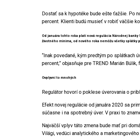
Dostať sa k hypotéke bude ešte ťažšie. Po n
percent. Klienti budú musieť v robiť väčšie 
Od januára tohto roka platí nová regulácia Národnej banky
životného minima, od nového roka nemôžu všetky splátky p
“Inak povedané, kým predtým po splátkach úv
percent,” objasňuje pre TREND Marián Búlik, 
Ovplyvní to mnohých
Regulátor hovorí o poklese úverovania o pribl
Efekt novej regulácie od januára 2020 sa pri
súčasne i na spotrebný úver. V praxi to zname
Najväčší vplyv táto zmena bude mať pri domá
Világi, vedúci analytického a marketingového