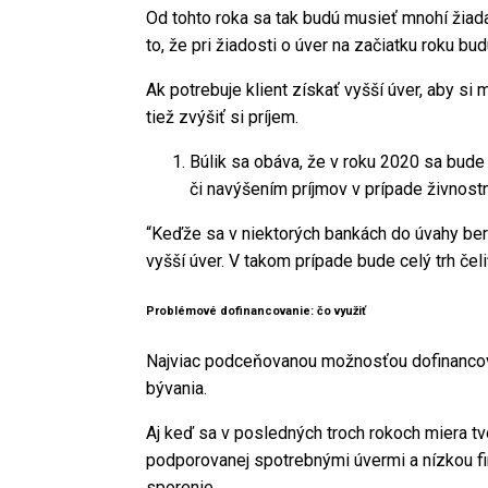
Od tohto roka sa tak budú musieť mnohí žiada
to, že pri žiadosti o úver na začiatku roku 
Ak potrebuje klient získať vyšší úver, aby s
tiež zvýšiť si príjem.
Búlik sa obáva, že v roku 2020 sa bude
či navýšením príjmov v prípade živnostn
“Keďže sa v niektorých bankách do úvahy ber
vyšší úver. V takom prípade bude celý trh čel
Problémové dofinancovanie: čo využiť
Najviac podceňovanou možnosťou dofinancova
bývania.
Aj keď sa v posledných troch rokoch miera tv
podporovanej spotrebnými úvermi a nízkou fi
sporenie.