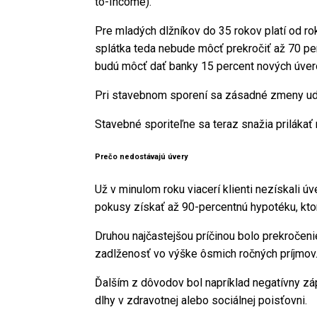
to-Income).
Pre mladých dlžníkov do 35 rokov platí od r
splátka teda nebude môcť prekročiť až 70 per
budú môcť dať banky 15 percent nových úvero
Pri stavebnom sporení sa zásadné zmeny udia
Stavebné sporiteľne sa teraz snažia priláka
Prečo nedostávajú úvery
Už v minulom roku viacerí klienti nezískali ú
pokusy získať až 90-percentnú hypotéku, kto
Druhou najčastejšou príčinou bolo prekročen
zadlženosť vo výške ôsmich ročných príjmov
Ďalším z dôvodov bol napríklad negatívny zápi
dlhy v zdravotnej alebo sociálnej poisťovni.