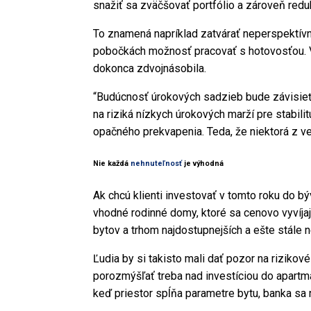
snažiť sa zväčšovať portfólio a zároveň redu
To znamená napríklad zatvárať neperspektívne
pobočkách možnosť pracovať s hotovosťou. V 
dokonca zdvojnásobila.
“Budúcnosť úrokových sadzieb bude závisieť
na riziká nízkych úrokových marží pre stabil
opačného prekvapenia. Teda, že niektorá z veľ
Nie každá
nehnuteľnosť
je výhodná
Ak chcú klienti investovať v tomto roku do bý
vhodné rodinné domy, ktoré sa cenovo vyvíjaj
bytov a trhom najdostupnejších a ešte stále 
Ľudia by si takisto mali dať pozor na rizikov
porozmýšľať treba nad investíciou do apartmá
keď priestor spĺňa parametre bytu, banka sa na