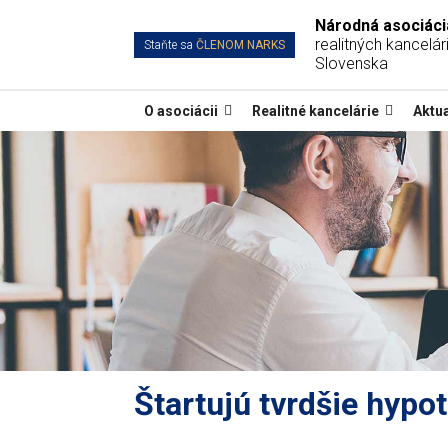
Národná asociáci
realitných kancelári
Staňte sa
ČLENOM NARKS
Slovenska
O asociácii
Realitné kancelárie
Aktua
Štartujú tvrdšie hypo