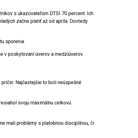
lžníkov s ukazovateľom DTSI 70 percent. Ich
ladých začne platiť až od apríla. Dovtedy
tu sporenia.
ne v poskytovaní úverov a medziúverov.
 príčin. Najčastejšie to boli neúspešné
presiahol svoju maximálnu celkovú
dne mali problémy s platobnou disciplínou, či