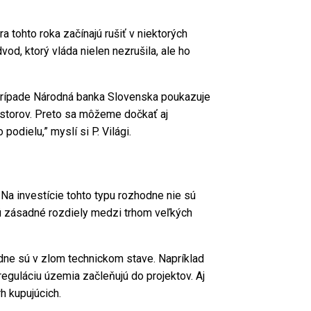
 tohto roka začínajú rušiť v niektorých
, ktorý vláda nielen nezrušila, ale ho
 prípade Národná banka Slovenska poukazuje
vestorov. Preto sa môžeme dočkať aj
odielu,” myslí si P. Világi.
 Na investície tohto typu rozhodne nie sú
sú zásadné rozdiely medzi trhom veľkých
padne sú v zlom technickom stave. Napríklad
eguláciu územia začleňujú do projektov. Aj
rh kupujúcich.