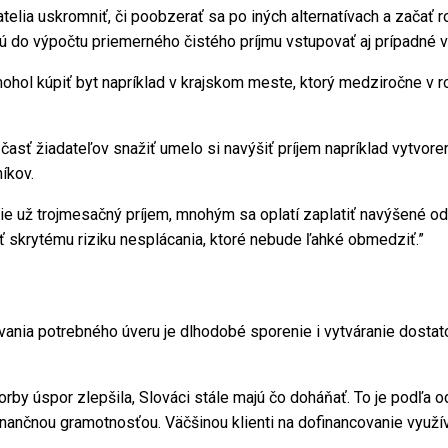
telia uskromniť, či poobzerať sa po iných alternatívach a začať 
budú do výpočtu priemerného čistého príjmu vstupovať aj prípadné
i mohol kúpiť byt napríklad v krajskom meste, ktorý medziročne v
 časť žiadateľov snažiť umelo si navýšiť príjem napríklad vytvo
íkov.
ie už trojmesačný príjem, mnohým sa oplatí zaplatiť navýšené od
iť skrytému riziku nesplácania, ktoré nebude ľahké obmedziť.”
nia potrebného úveru je dlhodobé sporenie i vytváranie dostat
orby úspor zlepšila, Slováci stále majú čo doháňať. To je podľa
nančnou gramotnosťou. Väčšinou klienti na dofinancovanie využí