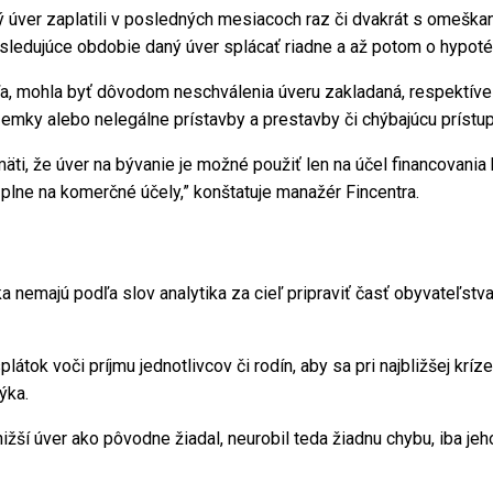
ný úver zaplatili v posledných mesiacoch raz či dvakrát s omeška
asledujúce obdobie daný úver splácať riadne a až potom o hypoté
eľa, mohla byť dôvodom neschválenia úveru zakladaná, respektíve 
mky alebo nelegálne prístavby a prestavby či chýbajúcu prístu
äti, že úver na bývanie je možné použiť len na účel financovania 
plne na komerčné účely,” konštatuje manažér Fincentra.
nemajú podľa slov analytika za cieľ pripraviť časť obyvateľstva o
látok voči príjmu jednotlivcov či rodín, aby sa pri najbližšej krí
ýka.
ižší úver ako pôvodne žiadal, neurobil teda žiadnu chybu, iba jeho