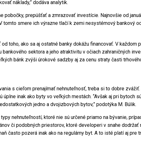
kovať náklady,” dodáva analytik.
 pobočky, prepúšťať a zmrazovať investície. Najnovšie od januára
tomto smere ich výrazne tlačí k zemi nesystémový bankový odvod
 od toho, ako sa aj ostatné banky dokážu financovať. V každom
itu bankového sektora a jeho atraktivitu v očiach zahraničných in
kých bánk zvýši úrokové sadzby aj za cenu straty časti trhového p
vania s cieľom prenajímať nehnuteľnosť, treba si to dobre zvážiť.
ú úplne inak ako byty vo veľkých mestách. “Avšak aj pri bytoch 
nedostatkových jedno a dvojizbových bytov,” podotýka M. Búlik.
é typy nehnuteľností, ktoré nie sú určené priamo na bývanie, prí
nov či podobných priestorov, ktoré developeri v snahe dodržať r
ň často pozerá inak ako na regulárny byt. A to isté platí aj pre t