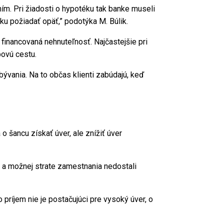
ním. Pri žiadosti o hypotéku tak banke museli
ku požiadať opäť,” podotýka M. Búlik.
financovaná nehnuteľnosť. Najčastejšie pri
povú cestu.
bývania. Na to občas klienti zabúdajú, keď
 šancu získať úver, ale znížiť úver
ze a možnej strate zamestnania nedostali
 príjem nie je postačujúci pre vysoký úver, o