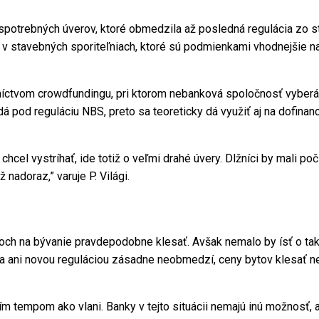
potrebných úverov, ktoré obmedzila až posledná regulácia zo s
v stavebných sporiteľniach, ktoré sú podmienkami vhodnejšie na
níctvom crowdfundingu, pri ktorom nebanková spoločnosť vyberá
á pod reguláciu NBS, preto sa teoreticky dá využiť aj na dofinan
cel vystríhať, ide totiž o veľmi drahé úvery. Dlžníci by mali po
 nadoraz,” varuje P. Világi.
roch na bývanie pravdepodobne klesať. Avšak nemalo by ísť o t
 ani novou reguláciou zásadne neobmedzí, ceny bytov klesať ne
m tempom ako vlani. Banky v tejto situácii nemajú inú možnosť, 