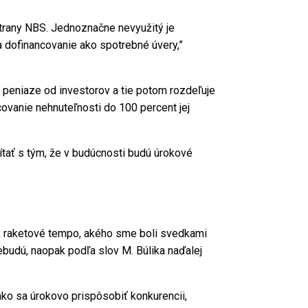
trany NBS. Jednoznačne nevyužitý je
 dofinancovanie ako spotrebné úvery,”
 peniaze od investorov a tie potom rozdeľuje
covanie nehnuteľnosti do 100 percent jej
čítať s tým, že v budúcnosti budú úrokové
ak raketové tempo, akého sme boli svedkami
budú, naopak podľa slov M. Búlika naďalej
ako sa úrokovo prispôsobiť konkurencii,