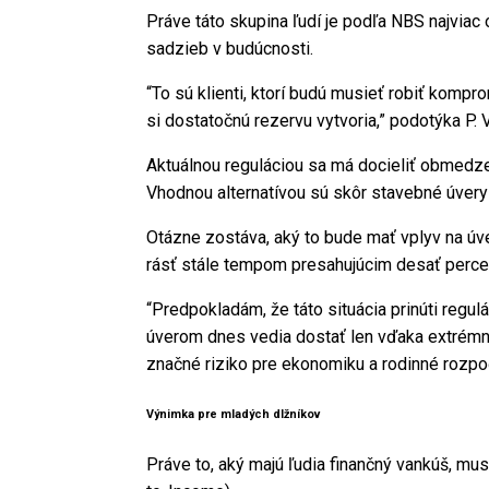
Práve táto skupina ľudí je podľa NBS najvia
sadzieb v budúcnosti.
“To sú klienti, ktorí budú musieť robiť komp
si dostatočnú rezervu vytvoria,” podotýka P. V
Aktuálnou reguláciou sa má docieliť obmedz
Vhodnou alternatívou sú skôr stavebné úvery a
Otázne zostáva, aký to bude mať vplyv na ú
rásť stále tempom presahujúcim desať perce
“Predpokladám, že táto situácia prinúti regul
úverom dnes vedia dostať len vďaka extrémne
značné riziko pre ekonomiku a rodinné rozp
Výnimka pre mladých dlžníkov
Práve to, aký majú ľudia finančný vankúš, m