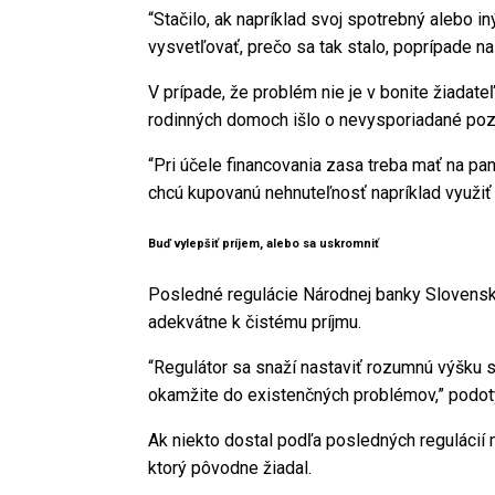
“Stačilo, ak napríklad svoj spotrebný alebo i
vysvetľovať, prečo sa tak stalo, poprípade n
V prípade, že problém nie je v bonite žiadat
rodinných domoch išlo o nevysporiadané poze
“Pri účele financovania zasa treba mať na pam
chcú kupovanú nehnuteľnosť napríklad využiť 
Buď vylepšiť príjem, alebo sa uskromniť
Posledné regulácie Národnej banky Slovenska 
adekvátne k čistému príjmu.
“Regulátor sa snaží nastaviť rozumnú výšku sp
okamžite do existenčných problémov,” podot
Ak niekto dostal podľa posledných regulácií n
ktorý pôvodne žiadal.