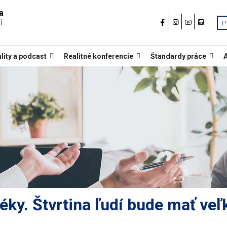
a
í
P
lity a podcast
Realitné konferencie
Štandardy práce
téky. Štvrtina ľudí bude mať ve