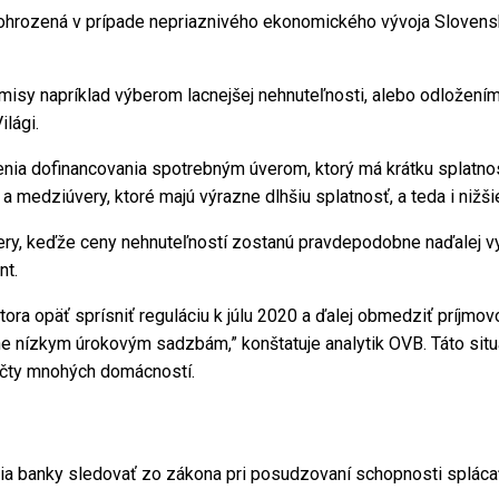
c ohrozená v prípade nepriaznivého ekonomického vývoja Sloven
romisy napríklad výberom lacnejšej nehnuteľnosti, alebo odložení
ilági.
enia dofinancovania spotrebným úverom, ktorý má krátku splatn
 medziúvery, ktoré majú výrazne dlhšiu splatnosť, a teda i nižši
very, keďže ceny nehnuteľností zostanú pravdepodobne naďalej 
nt.
átora opäť sprísniť reguláciu k júlu 2020 a ďalej obmedziť príjmov
 nízkym úrokovým sadzbám,” konštatuje analytik OVB. Táto situá
očty mnohých domácností.
usia banky sledovať zo zákona pri posudzovaní schopnosti splác