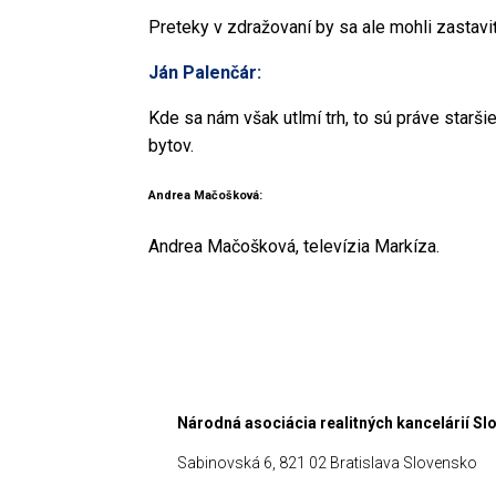
Preteky v zdražovaní by sa ale mohli zastaviť
Ján Palenčár:
Kde sa nám však utlmí trh, to sú práve starši
bytov.
Andrea Mačošková:
Andrea Mačošková, televízia Markíza.
Národná asociácia realitných kancelárií S
Sabinovská 6, 821 02 Bratislava Slovensko