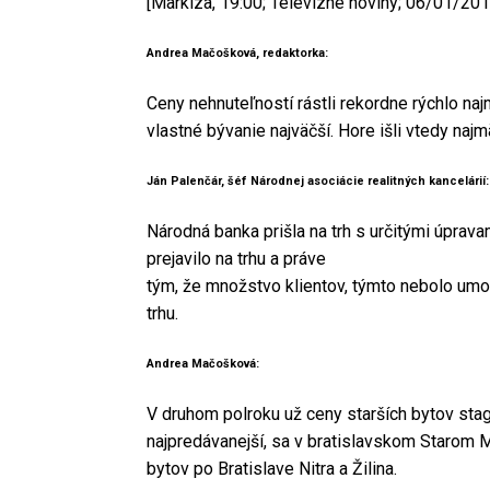
[Markíza, 19:00; Televízne noviny; 06/01/2
Andrea Mačošková, redaktorka:
Ceny nehnuteľností rástli rekordne rýchlo naj
vlastné bývanie najväčší. Hore išli vtedy n
Ján Palenčár, šéf Národnej asociácie realitných kancelárií:
Národná banka prišla na trh s určitými úprav
prejavilo na trhu a práve
tým, že množstvo klientov, týmto nebolo umož
trhu.
Andrea Mačošková:
V druhom polroku už ceny starších bytov stagn
najpredávanejší, sa v bratislavskom Starom M
bytov po Bratislave Nitra a Žilina.