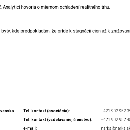
. Analytici hovoria o miernom ochladení realitného trhu.
e byty, kde predpokladám, že príde k stagnácii cien až k znižovani
lovenska
Tel. kontakt (asociácia):
+421 902 952 3
Tel. kontakt (vzdelávanie, členstvo):
+421 902 952 4
e-mail:
narks@narks.s