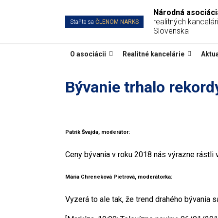
Národná asociáci
realitných kancelári
Staňte sa
ČLENOM NARKS
Slovenska
O asociácii
Realitné kancelárie
Aktua
Bývanie trhalo rekord
Patrik Švajda, moderátor:
Ceny bývania v roku 2018 nás výrazne rástli v
Mária Chreneková Pietrová, moderátorka:
Vyzerá to ale tak, že trend drahého bývania