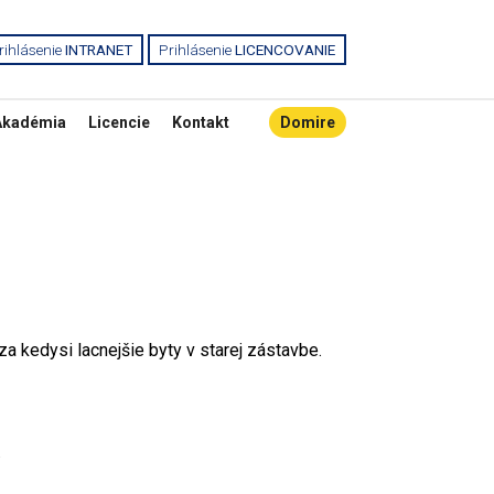
rihlásenie
INTRANET
Prihlásenie
LICENCOVANIE
Akadémia
Licencie
Kontakt
Domire
za kedysi lacnejšie byty v starej zástavbe.
.