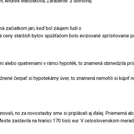
019; Andrea Mačošková; Zaradenie: z domova]
mä začiatkom jari, keď bol záujem ľudí o
ajmä ceny starších bytov spúšťačom bolo avizované sprísňovanie 
ami alebo opatreniami v rámci hypoték, to znamená obmedzila prí
nené čerpať si hypotekárny úver, to znamená nemohli si kúpiť ne
ovali, no za novostavby sme si priplácali aj ďalej. Priemerná ab
este zastavila na hranici 170 tisíc eur. V celoslovenskom merad