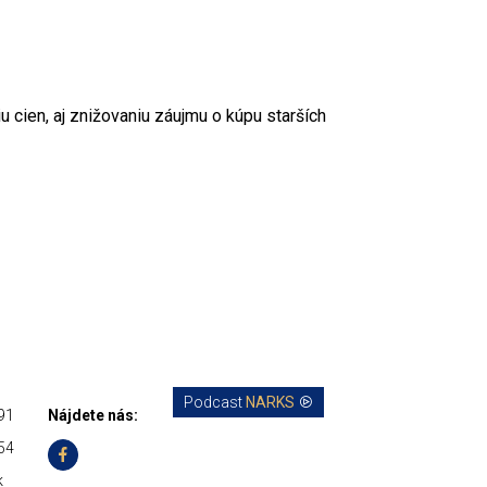
u cien, aj znižovaniu záujmu o kúpu starších
Podcast
NARKS
91
Nájdete nás:
54
k