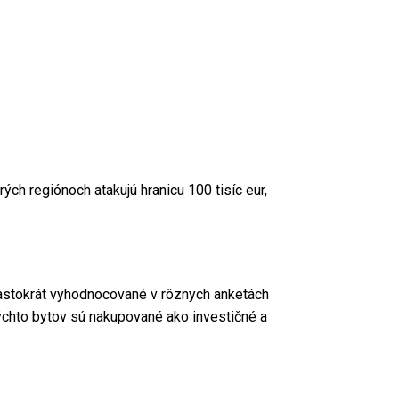
rých regiónoch atakujú hranicu 100 tisíc eur,
 častokrát vyhodnocované v rôznych anketách
 týchto bytov sú nakupované ako investičné a