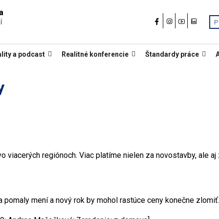
a
í
P
lity a podcast
Realitné konferencie
Štandardy práce
y
o viacerých regiónoch. Viac platíme nielen za novostavby, ale aj 
 sa pomaly mení a nový rok by mohol rastúce ceny konečne zlomiť