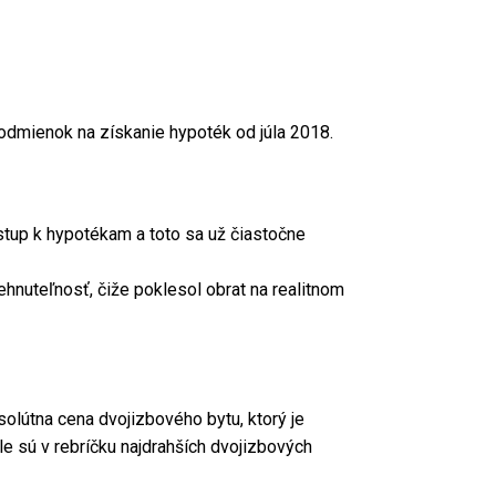
podmienok na získanie hypoték od júla 2018.
stup k hypotékam a toto sa už čiastočne
hnuteľnosť, čiže poklesol obrat na realitnom
solútna cena dvojizbového bytu, ktorý je
le sú v rebríčku najdrahších dvojizbových