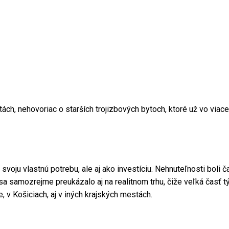
tách, nehovoriac o starších trojizbových bytoch, ktoré už vo viace
svoju vlastnú potrebu, ale aj ako investíciu. Nehnuteľnosti boli
 to sa samozrejme preukázalo aj na realitnom trhu, čiže veľká časť
e, v Košiciach, aj v iných krajských mestách.