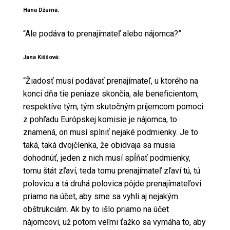
Hana Džurná:
“Ale podáva to prenajímateľ alebo nájomca?”
Jana Kiššová:
“Žiadosť musí podávať prenajímateľ, u ktorého na
konci dňa tie peniaze skončia, ale beneficientom,
respektíve tým, tým skutočným príjemcom pomoci
z pohľadu Európskej komisie je nájomca, to
znamená, on musí splniť nejaké podmienky. Je to
taká, taká dvojčlenka, že obidvaja sa musia
dohodnúť, jeden z nich musí spĺňať podmienky,
tomu štát zľaví, teda tomu prenajímateľ zľaví tú, tú
polovicu a tá druhá polovica pôjde prenajímateľovi
priamo na účet, aby sme sa vyhli aj nejakým
obštrukciám. Ak by to išlo priamo na účet
nájomcovi, už potom veľmi ťažko sa vymáha to, aby