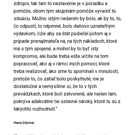
zdrojov, tak tam to nastavenie je v poriadku a
pomôže, obom tým skupinám pomôže vyriešiť tú
situáciu. Možno istým riešením by bolo, ak by to, to,
čo odpustí, to nájomné, bolo daňovo uznateľným
výdavkom, čiže aby sa štát podieľal potom aj v
prípade prenajímateľa na, na tých nákladoch, ktoré
má s tým spojené, a mohol by to byť istý
kompromis, ale bude treba ešte určite na tom
popracovať, ako aj v rámci iných pomocí, ktoré
treba realizovať, ako sme tu spomínali v minulosti,
pretože to, čo zatiaľ bolo poskytnuté, nie je
dostatočné a nemyslíme si, že to v tých
prevádzkach, ktoré boli zatvorené, ale nielen tam,
pokrýva adekvátne tie ústavné nároky, ktoré tu sú z
takýchto rozhodnutí.”
Hana Džurná: