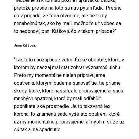
“Môžeme si k tomuto pozrieť aj divácku otázku,
pretože presne na toto sa nás pýtali ľudia. Presne,
čo v prípade, že teda otvoríme, ale tie tržby
nenabehnú tak, ako by mali, možnože už vôbec sa
to neobnoví, pani Kiššová, čo v takom prípade?”
Jana Kiššová:
“Tak toto naozaj bude veľmi ťažké obdobie, ktoré, v
ktorom by naozaj mal štát zohrať významnú úlohu.
Preto my momentálne nielen pripravujeme
opatrenia, ktorými budeme sanovať tie, tie priame
škody, ktoré, ktoré nastali, ale pripravujeme aj sadu
mnohých opatrení, ktoré by mali odľahčiť
podnikateľské prostredie. Je to takzvaná lex
korona, to znamená sada vyše sto opatrení, ktoré
už my momentálne pripravujeme, a myslím si, že už
sú tak aj na spadnutie.