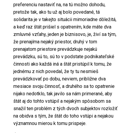
preferenciu nastaviť na, na tú možno dohodu,
pretože tak, ako tu už aj bolo povedané, tá
solidarita je v takejto situácii mimoriadne dôležitá,
a keď raz štát prišiel s opatrením, kde máte dva
zmluvné vzťahy, jeden je biznisovo, je, živí sa tým,
že prenajíma nejaký priestor, druhý v tom
prenajatom priestore prevádzkuje nejakú
prevádzku, sú to, sú to v podstate podnikateľské
činnosti ako každá iná a štát pristúpil k tomu, že
jednému z nich povedal, že ty tu nesmieš
prevádzkovať po dobu, neviem, približne dva
mesiace svoju činnosť, a druhého sa to opatrenie
nijako nedotklo, tak javilo sa nám primerané, aby
štát aj do tohto vstúpil a nejakým spôsobom sa
snažil ten problém z tých dvoch subjektov rozložiť
na obidva s tým, že štát do toho vstúpi a nejakou
významnou mierou k tomu prispeje.