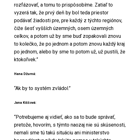
rozfázovať, a tomu to prispôsobíme. Zatiaľ to
vyzerá tak, že prvý deň by bol teda priestor
podávať žiadosti pre, pre každý z týchto regiónov,
čiže šesť vyšších územných, osem územných
celkov, a potom už by sme buď zopakovali znovu
to kolečko, že po jednom a potom znovu každý kraj
po jednom, alebo by sme to potom už, už pustili, že
ktokoľvek.”
Hana Džurná:
“Ak by to systém zvládol.”
Jana Kiššová:
“Potrebujeme aj vidieť, ako sa to bude správať,
pretože, hovorím, s týmto naozaj nie sú skúsenosti,
nemali sme tú takú situáciu ani ministerstvo