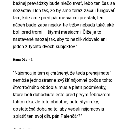
bežnej prevádzky bude niečo trvať, lebo ten čas sa
nezastavil len tak, že by sme teraz začali fungovať
tam, kde sme pred pár mesiacmi prestali, ten
nábeh bude zasa nejaký, tie tržby nebudú také, aké
boli pred tromi – štyrmi mesiacmi. Čiže je to
nastavené naozaj tak, aby to nezlikvidovalo ani
jeden z týchto dvoch subjektov.”
Hana Džurná:
“Nájomca je tam aj chránený, že teda prenajímateľ
nemôže jednostranne zvýšiť nájomné počas tohto
štvorročného obdobia, musia platiť podmienky,
ktoré boli dohodnuté ešte pred prvým februárom
tohto roka. Je toto obdobie, tieto štyri roky,
dostatočná doba na to, aby vedeli nájomcovia
splatiť ten svoj dlh, pán Palenčár?”