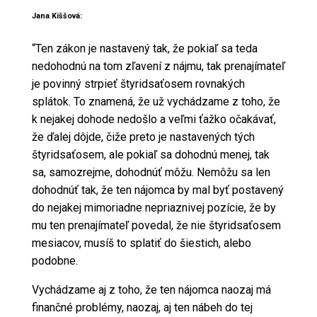
Jana Kiššová:
“Ten zákon je nastavený tak, že pokiaľ sa teda
nedohodnú na tom zľavení z nájmu, tak prenajímateľ
je povinný strpieť štyridsaťosem rovnakých
splátok. To znamená, že už vychádzame z toho, že
k nejakej dohode nedošlo a veľmi ťažko očakávať,
že ďalej dôjde, čiže preto je nastavených tých
štyridsaťosem, ale pokiaľ sa dohodnú menej, tak
sa, samozrejme, dohodnúť môžu. Nemôžu sa len
dohodnúť tak, že ten nájomca by mal byť postavený
do nejakej mimoriadne nepriaznivej pozície, že by
mu ten prenajímateľ povedal, že nie štyridsaťosem
mesiacov, musíš to splatiť do šiestich, alebo
podobne.
Vychádzame aj z toho, že ten nájomca naozaj má
finančné problémy, naozaj, aj ten nábeh do tej