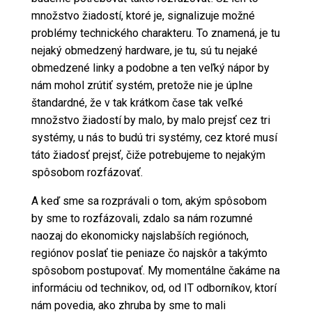
množstvo žiadostí, ktoré je, signalizuje možné
problémy technického charakteru. To znamená, je tu
nejaký obmedzený hardware, je tu, sú tu nejaké
obmedzené linky a podobne a ten veľký nápor by
nám mohol zrútiť systém, pretože nie je úplne
štandardné, že v tak krátkom čase tak veľké
množstvo žiadostí by malo, by malo prejsť cez tri
systémy, u nás to budú tri systémy, cez ktoré musí
táto žiadosť prejsť, čiže potrebujeme to nejakým
spôsobom rozfázovať.
A keď sme sa rozprávali o tom, akým spôsobom
by sme to rozfázovali, zdalo sa nám rozumné
naozaj do ekonomicky najslabších regiónoch,
regiónov poslať tie peniaze čo najskôr a takýmto
spôsobom postupovať. My momentálne čakáme na
informáciu od technikov, od, od IT odborníkov, ktorí
nám povedia, ako zhruba by sme to mali