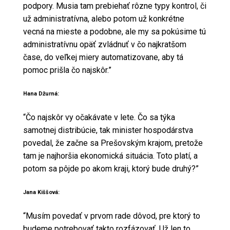
podpory. Musia tam prebiehať rôzne typy kontrol, či
už administratívna, alebo potom už konkrétne
vecná na mieste a podobne, ale my sa pokúsime tú
administratívnu opäť zvládnuť v čo najkratšom
čase, do veľkej miery automatizovane, aby tá
pomoc prišla čo najskôr.”
Hana Džurná:
“Čo najskôr vy očakávate v lete. Čo sa týka
samotnej distribúcie, tak minister hospodárstva
povedal, že začne sa Prešovským krajom, pretože
tam je najhoršia ekonomická situácia. Toto platí, a
potom sa pôjde po akom kraji, ktorý bude druhý?”
Jana Kiššová:
“Musím povedať v prvom rade dôvod, pre ktorý to
budeme potrebovať takto rozfázovať. Už len to