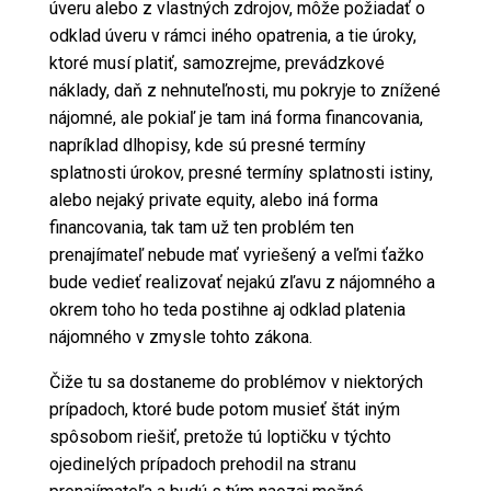
úveru alebo z vlastných zdrojov, môže požiadať o
odklad úveru v rámci iného opatrenia, a tie úroky,
ktoré musí platiť, samozrejme, prevádzkové
náklady, daň z nehnuteľnosti, mu pokryje to znížené
nájomné, ale pokiaľ je tam iná forma financovania,
napríklad dlhopisy, kde sú presné termíny
splatnosti úrokov, presné termíny splatnosti istiny,
alebo nejaký private equity, alebo iná forma
financovania, tak tam už ten problém ten
prenajímateľ nebude mať vyriešený a veľmi ťažko
bude vedieť realizovať nejakú zľavu z nájomného a
okrem toho ho teda postihne aj odklad platenia
nájomného v zmysle tohto zákona.
Čiže tu sa dostaneme do problémov v niektorých
prípadoch, ktoré bude potom musieť štát iným
spôsobom riešiť, pretože tú loptičku v týchto
ojedinelých prípadoch prehodil na stranu