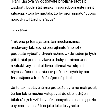
“Pani Kiššová, vy očakávate približne stotisíc
žiadostí. Bude štát nejakým spôsobom ešte riešiť
situáciu, ktorá by nastala, že by prenajímateľ vôbec
neposkytol žiadnu zľavu?”
Jana Kiššová:
“Tak ono je ten systém, ten mechanizmus
nastavený tak, aby si prenajímateľ mohol v
podstate vybrať z dvoch režimov, kde jeden je tých
päťdesiat percent zľava a druhý je mimoriadne
neatraktívny, neatraktívna alternatíva, strpieť
štyridsaťosem mesiacov, počas ktorých by mu
teda nájomca to dlžné nájomné platil.
Je to tak nastavené nie preto, že by sme mali pocit,
že len tak je možné vstupovať do obchodných
bilaterálnych vzťahov súkromných, ale naozaj preto,
aby sme sa snažili nejakú takú tú vysokú