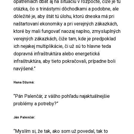
opatreniach dbať aj na situáciu v rozpočte, čiže je tu
otázka, čo s trinástymi dôchodkami a podobne, ale
dôležité je, aby štát tú úlohu, ktorú dneska má pri
naštartovaní ekonomiky a pri verejných zákazkách,
ktoré by mali fungovať naozaj naplno, zmysluplných
verejných zákazkách, čiže tam, kde je predpoklad
ich nejakej multiplikácie, či už sú to hlavne teda
dopravná infraštruktúra alebo energetická
infraštruktúra, aby tieto pokračovali, prípadne boli
navýšené.”
Hana Džurná:
“Pán Palenčár, z vášho pohľadu najaktuálnejšie
problémy a potreby?”
Ján Palenčár:
“Myslím si, že tak, ako som už povedal, tak to