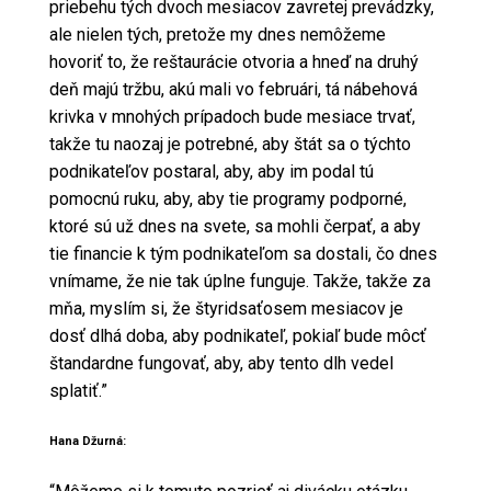
priebehu tých dvoch mesiacov zavretej prevádzky,
ale nielen tých, pretože my dnes nemôžeme
hovoriť to, že reštaurácie otvoria a hneď na druhý
deň majú tržbu, akú mali vo februári, tá nábehová
krivka v mnohých prípadoch bude mesiace trvať,
takže tu naozaj je potrebné, aby štát sa o týchto
podnikateľov postaral, aby, aby im podal tú
pomocnú ruku, aby, aby tie programy podporné,
ktoré sú už dnes na svete, sa mohli čerpať, a aby
tie financie k tým podnikateľom sa dostali, čo dnes
vnímame, že nie tak úplne funguje. Takže, takže za
mňa, myslím si, že štyridsaťosem mesiacov je
dosť dlhá doba, aby podnikateľ, pokiaľ bude môcť
štandardne fungovať, aby, aby tento dlh vedel
splatiť.”
Hana Džurná: