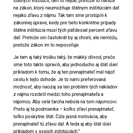
štátnych inštitúcií, tam to nejde, pretože to naráža
na zákon, ktorý neumožňuje štátnym inštitúciám dať
nejakú zľavu z nájmu. Tak tam sme pristúpili k
zákonnej úprave, kedy pre tieto konkrétne prípady
štátna inštitúcia musí tých päťdesiat percent zľavu
dať. Pretože oni častokrát by aj chceli, ale nemôžu,
pretože zákon im to nepovoľuje.
Je tam aj taký trošku taký, že mäkký dôvod, prečo
sme toto takto spravili, aby jednoducho aj štát išiel
príkladom k tomu, že aj ten prenajímateľ mal nájsť
cestu k tejto dohode. Je to nami preferovaná
možnosť, aby naozaj sa ten problém tých nákladov
z nájmu rozdelil medzi toho prenajímateľa a
nájomcu. Aby celá ťarcha nebola na tom nájomcovi.
Preto aj tá podmienka – koľko zľaví prenajímateľ,
toľko poskytne štát. Čiže jasná motivácia, aby
prenajímateľ tú zľavu dal. A teda aj aby štát išiel
príkladom v svojich inštitúciách.”