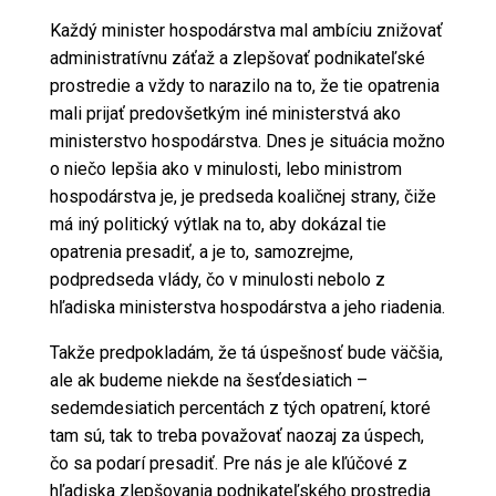
Každý minister hospodárstva mal ambíciu znižovať
administratívnu záťaž a zlepšovať podnikateľské
prostredie a vždy to narazilo na to, že tie opatrenia
mali prijať predovšetkým iné ministerstvá ako
ministerstvo hospodárstva. Dnes je situácia možno
o niečo lepšia ako v minulosti, lebo ministrom
hospodárstva je, je predseda koaličnej strany, čiže
má iný politický výtlak na to, aby dokázal tie
opatrenia presadiť, a je to, samozrejme,
podpredseda vlády, čo v minulosti nebolo z
hľadiska ministerstva hospodárstva a jeho riadenia.
Takže predpokladám, že tá úspešnosť bude väčšia,
ale ak budeme niekde na šesťdesiatich –
sedemdesiatich percentách z tých opatrení, ktoré
tam sú, tak to treba považovať naozaj za úspech,
čo sa podarí presadiť. Pre nás je ale kľúčové z
hľadiska zlepšovania podnikateľského prostredia