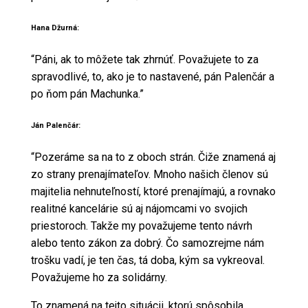
Hana Džurná:
“Páni, ak to môžete tak zhrnúť. Považujete to za
spravodlivé, to, ako je to nastavené, pán Palenčár a
po ňom pán Machunka.”
Ján Palenčár:
“Pozeráme sa na to z oboch strán. Čiže znamená aj
zo strany prenajímateľov. Mnoho našich členov sú
majitelia nehnuteľností, ktoré prenajímajú, a rovnako
realitné kancelárie sú aj nájomcami vo svojich
priestoroch. Takže my považujeme tento návrh
alebo tento zákon za dobrý. Čo samozrejme nám
trošku vadí, je ten čas, tá doba, kým sa vykreoval.
Považujeme ho za solidárny.
To znamená na tejto situácii, ktorú spôsobila