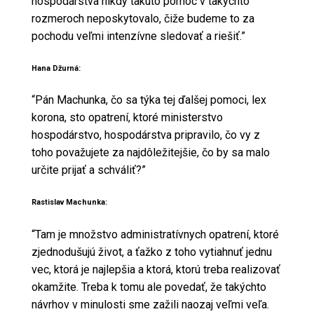
hospodárstva nikdy takúto pomoc v takýchto
rozmeroch neposkytovalo, čiže budeme to za
pochodu veľmi intenzívne sledovať a riešiť.”
Hana Džurná:
“Pán Machunka, čo sa týka tej ďalšej pomoci, lex
korona, sto opatrení, ktoré ministerstvo
hospodárstvo, hospodárstva pripravilo, čo vy z
toho považujete za najdôležitejšie, čo by sa malo
určite prijať a schváliť?”
Rastislav Machunka:
“Tam je množstvo administratívnych opatrení, ktoré
zjednodušujú život, a ťažko z toho vytiahnuť jednu
vec, ktorá je najlepšia a ktorá, ktorú treba realizovať
okamžite. Treba k tomu ale povedať, že takýchto
návrhov v minulosti sme zažili naozaj veľmi veľa.