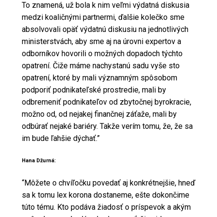
To znamená, už bola k nim veľmi výdatná diskusia
medzi koaličnými partnermi, ďalšie kolečko sme
absolvovali opäť výdatnú diskusiu na jednotlivých
ministerstvách, aby sme aj na úrovni expertov a
odborníkov hovorili o možných dopadoch týchto
opatrení. Čiže máme nachystanú sadu vyše sto
opatrení, ktoré by mali významným spôsobom
podporiť podnikateľské prostredie, mali by
odbremeniť podnikateľov od zbytočnej byrokracie,
možno od, od nejakej finančnej záťaže, mali by
odbúrať nejaké bariéry. Takže verím tomu, že, že sa
im bude ľahšie dýchať.”
Hana Džurná:
“Môžete o chvíľočku povedať aj konkrétnejšie, hneď
sa k tomu lex korona dostaneme, ešte dokončime
túto tému. Kto podáva žiadosť o príspevok a akým