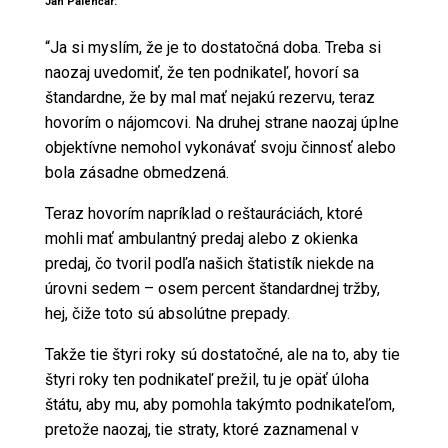
Ján Palenčár:
“Ja si myslím, že je to dostatočná doba. Treba si
naozaj uvedomiť, že ten podnikateľ, hovorí sa
štandardne, že by mal mať nejakú rezervu, teraz
hovorím o nájomcovi. Na druhej strane naozaj úplne
objektívne nemohol vykonávať svoju činnosť alebo
bola zásadne obmedzená.
Teraz hovorím napríklad o reštauráciách, ktoré
mohli mať ambulantný predaj alebo z okienka
predaj, čo tvoril podľa našich štatistík niekde na
úrovni sedem – osem percent štandardnej tržby,
hej, čiže toto sú absolútne prepady.
Takže tie štyri roky sú dostatočné, ale na to, aby tie
štyri roky ten podnikateľ prežil, tu je opäť úloha
štátu, aby mu, aby pomohla takýmto podnikateľom,
pretože naozaj, tie straty, ktoré zaznamenal v