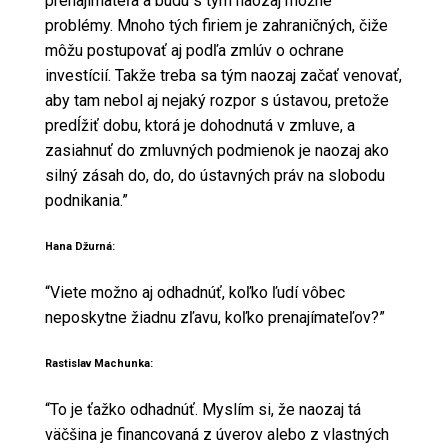
prenajímateľa a budú s tým naozaj možné
problémy. Mnoho tých firiem je zahraničných, čiže
môžu postupovať aj podľa zmlúv o ochrane
investícií. Takže treba sa tým naozaj začať venovať,
aby tam nebol aj nejaký rozpor s ústavou, pretože
predĺžiť dobu, ktorá je dohodnutá v zmluve, a
zasiahnuť do zmluvných podmienok je naozaj ako
silný zásah do, do, do ústavných práv na slobodu
podnikania.”
Hana Džurná:
“Viete možno aj odhadnúť, koľko ľudí vôbec
neposkytne žiadnu zľavu, koľko prenajímateľov?”
Rastislav Machunka:
“To je ťažko odhadnúť. Myslím si, že naozaj tá
väčšina je financovaná z úverov alebo z vlastných