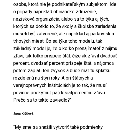
osoba, ktorá nie je podnikateľským subjektom. Ide
o prípady napríklad občianske združenie,
nezisková organizácia, alebo sa to týka aj tých,
ktorých sa dotklo to, že školy a školské zariadenia
museli byť zatvorené, ale napríklad aj parkovísk a
trhových miest. Čo sa týka toho modelu, tak
základný model je, že o koľko prenajímateľ z nájmu
zľaví, tak toľko prispeje štát. čiže ak zľavil dvadsať
percent, dvadsať percent prispeje štát. a nájomca
potom zaplatí ten zvyšok a bude mať tú splátku
rozdelenú na štyri roky. A pri štátnych a
verejnoprávnych inštitúciách je to tak, že musí
povinne poskytnúť päťdesiatpercentnú zľavu.
Prečo sa to takto zaviedlo?”
Jana Kiššová:
“My sme sa snažili vytvoriť také podmienky