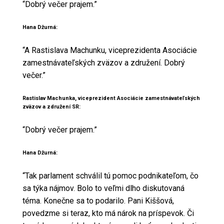
“Dobrý večer prajem.”
Hana Džurná:
“A Rastislava Machunku, viceprezidenta Asociácie
zamestnávateľských zväzov a združení. Dobrý
večer.”
Rastislav Machunka, viceprezident Asociácie zamestnávateľských
zväzov a združení SR:
“Dobrý večer prajem.”
Hana Džurná:
“Tak parlament schválil tú pomoc podnikateľom, čo
sa týka nájmov. Bolo to veľmi dlho diskutovaná
téma. Konečne sa to podarilo. Pani Kiššová,
povedzme si teraz, kto má nárok na príspevok. Či