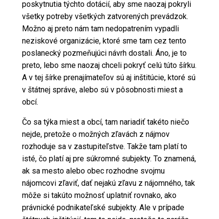
poskytnutia týchto dotácií, aby sme naozaj pokryli
všetky potreby všetkých zatvorených prevádzok.
Možno aj preto nám tam nedopatrením vypadli
neziskové organizácie, ktoré sme tam cez tento
poslanecký pozmeňujúci návrh dostali. Áno, je to
preto, lebo sme naozaj chceli pokryť celú túto šírku.
A v tej šírke prenajímateľov sú aj inštitúcie, ktoré sú
v štátnej správe, alebo sú v pôsobnosti miest a
obcí.
Čo sa týka miest a obcí, tam nariadiť takéto niečo
nejde, pretože o možných zľavách z nájmov
rozhoduje sa v zastupiteľstve. Takže tam platí to
isté, čo platí aj pre súkromné subjekty. To znamená,
ak sa mesto alebo obec rozhodne svojmu
nájomcovi zľaviť, dať nejakú zľavu z nájomného, tak
môže si takúto možnosť uplatniť rovnako, ako
právnické podnikateľské subjekty. Ale v prípade