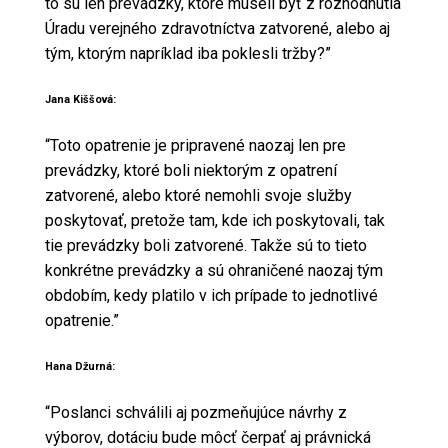
to sú len prevádzky, ktoré museli byť z rozhodnutia
Úradu verejného zdravotníctva zatvorené, alebo aj
tým, ktorým napríklad iba poklesli tržby?”
Jana Kiššová:
“Toto opatrenie je pripravené naozaj len pre
prevádzky, ktoré boli niektorým z opatrení
zatvorené, alebo ktoré nemohli svoje služby
poskytovať, pretože tam, kde ich poskytovali, tak
tie prevádzky boli zatvorené. Takže sú to tieto
konkrétne prevádzky a sú ohraničené naozaj tým
obdobím, kedy platilo v ich prípade to jednotlivé
opatrenie.”
Hana Džurná:
“Poslanci schválili aj pozmeňujúce návrhy z
výborov, dotáciu bude môcť čerpať aj právnická