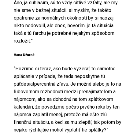
Áno, ja súhlasím, sú to vždy citlivé vzťahy, ale my
nie sme v bežnej situácii. si myslím, že takéto
opatrenie za normálnych okolností by si naozaj
nikto nedovolil, ale dnes, hovorím, je tá situácia
taká a tú ťarchu je potrebné nejakým spôsobom
rozložiť.”
Hana Džurná:
“Pozrime si teraz, ako bude vyzerať to samotné
splácanie v prípade, že teda neposkytne tú
päťdesiatpercentnú zľavu. Je možné alebo je to na
ľubovoľnom rozhodnutí medzi prenajímateľom a
nájomcom, ako sa dohodnú na tom splátkovom
kalendári, že povedzme počas prvého roka by ten
nájomca zaplatil menej, pretože má ešte zlú
finančnú situáciu, a keď sa mu zlepší, tak potom by
nejako rýchlejšie mohol vyplatiť tie splátky?”