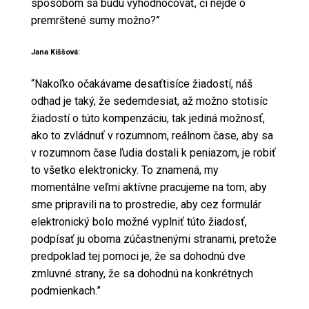
spôsobom sa budú vyhodnocovať, či nejde o
premrštené sumy možno?”
Jana Kiššová:
“Nakoľko očakávame desaťtisíce žiadostí, náš
odhad je taký, že sedemdesiat, až možno stotisíc
žiadostí o túto kompenzáciu, tak jediná možnosť,
ako to zvládnuť v rozumnom, reálnom čase, aby sa
v rozumnom čase ľudia dostali k peniazom, je robiť
to všetko elektronicky. To znamená, my
momentálne veľmi aktívne pracujeme na tom, aby
sme pripravili na to prostredie, aby cez formulár
elektronický bolo možné vyplniť túto žiadosť,
podpísať ju oboma zúčastnenými stranami, pretože
predpoklad tej pomoci je, že sa dohodnú dve
zmluvné strany, že sa dohodnú na konkrétnych
podmienkach.”