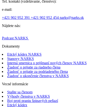
Tel. kontakt (vzdelávanie, členstvo):
e-mail:
+421 902 952 391
+421 902 952 454
narks@narks.sk
Nájdete nás:
Podcast
NARKS
Dokumenty
Etický kódex NARKS
Stanovy NARKS
Interná smernica o prijímaní nových členov NARKS
Žiadosť o prijatie za riadneho člena
Žiadosť o prijatie za podriadeného člena
Žiadosť o ukončenie členstva v NARKS
Vecné informácie
Staňte sa členom
Výhody členstva v NARKS
Boj proti praniu špinavých peňazí
Etický kódex