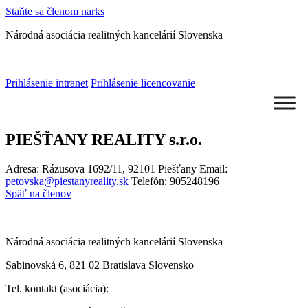
Staňte sa
členom narks
Národná asociácia
realitných kancelárií Slovenska
Prihlásenie
intranet
Prihlásenie
licencovanie
PIEŠŤANY REALITY s.r.o.
Adresa: Rázusova 1692/11, 92101 Piešťany
Email:
petovska@piestanyreality.sk
Telefón:
905248196
Späť na členov
Národná asociácia realitných kancelárií Slovenska
Sabinovská 6, 821 02 Bratislava Slovensko
Tel. kontakt (asociácia):