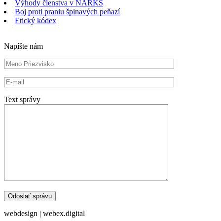
Výhody členstva v NARKS
Boj proti praniu špinavých peňazí
Etický kódex
Napíšte nám
Text správy
webdesign | webex.digital