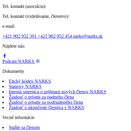
Tel. kontakt (asociácia):
Tel. kontakt (vzdelávanie, členstvo):
e-mail:
+421 902 952 391
+421 902 952 454
narks@narks.sk
Nájdete nás:
Podcast
NARKS
Dokumenty
Etický kódex NARKS
Stanovy NARKS
Interná smernica o prijímaní nových členov NARKS
Žiadosť o prijatie za riadneho člena
Žiadosť o prijatie za podriadeného člena
Žiadosť o ukončenie členstva v NARKS
Vecné informácie
Staňte sa členom