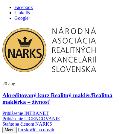
Facebook
LinkeIN
Google+
20
aug
Akreditovaný kurz Realitný maklér/Realitná
maklérka – živnosť
Prihlásenie INTRANET
Prihlásenie LICENCOVANIE
Staňte sa členom NARKS
Preskočiť na obsah
Menu