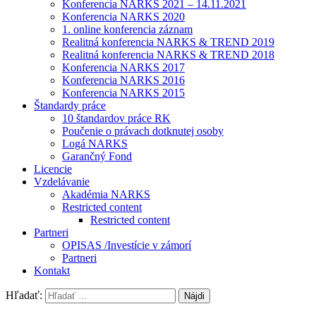
Konferencia NARKS 2021 – 14.11.2021
Konferencia NARKS 2020
1. online konferencia záznam
Realitná konferencia NARKS & TREND 2019
Realitná konferencia NARKS & TREND 2018
Konferencia NARKS 2017
Konferencia NARKS 2016
Konferencia NARKS 2015
Štandardy práce
10 štandardov práce RK
Poučenie o právach dotknutej osoby
Logá NARKS
Garančný Fond
Licencie
Vzdelávanie
Akadémia NARKS
Restricted content
Restricted content
Partneri
OPISAS /Investície v zámorí
Partneri
Kontakt
Hľadať: