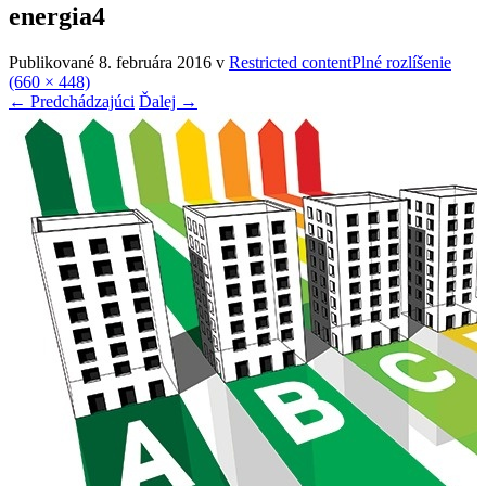
energia4
Publikované
8. februára 2016
v
Restricted content
Plné rozlíšenie
(660 × 448)
←
Predchádzajúci
Ďalej
→