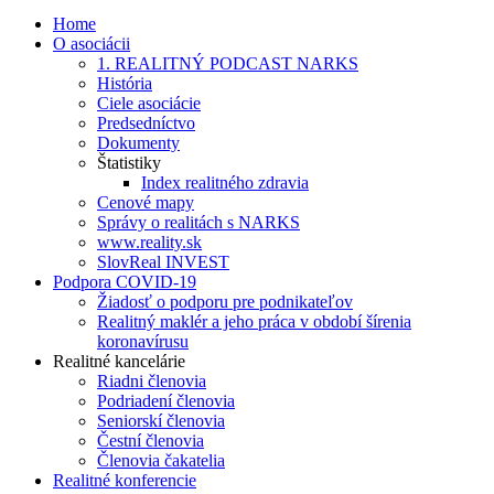
Home
O asociácii
1. REALITNÝ PODCAST NARKS
História
Ciele asociácie
Predsedníctvo
Dokumenty
Štatistiky
Index realitného zdravia
Cenové mapy
Správy o realitách s NARKS
www.reality.sk
SlovReal INVEST
Podpora COVID-19
Žiadosť o podporu pre podnikateľov
Realitný maklér a jeho práca v období šírenia
koronavírusu
Realitné kancelárie
Riadni členovia
Podriadení členovia
Seniorskí členovia
Čestní členovia
Členovia čakatelia
Realitné konferencie