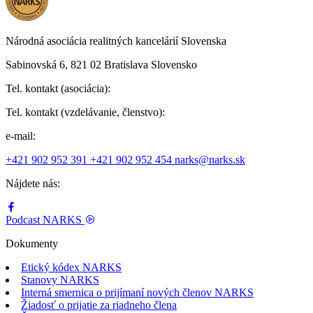
Národná asociácia realitných kancelárií Slovenska
Sabinovská 6, 821 02 Bratislava Slovensko
Tel. kontakt (asociácia):
Tel. kontakt (vzdelávanie, členstvo):
e-mail:
+421 902 952 391
+421 902 952 454
narks@narks.sk
Nájdete nás:
Podcast
NARKS
Dokumenty
Etický kódex NARKS
Stanovy NARKS
Interná smernica o prijímaní nových členov NARKS
Žiadosť o prijatie za riadneho člena